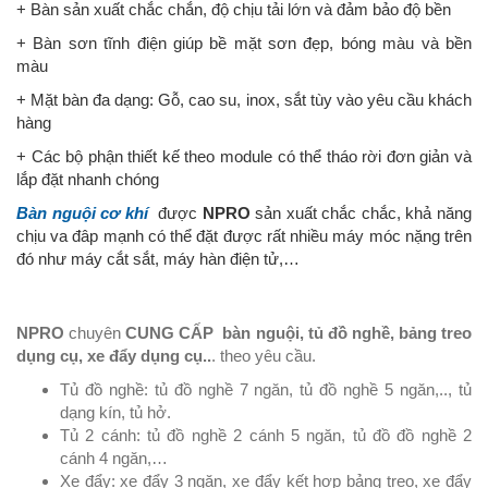
+ Bàn sản xuất chắc chắn, độ chịu tải lớn và đảm bảo độ bền
+ Bàn sơn tĩnh điện giúp bề mặt sơn đẹp, bóng màu và bền
màu
+ Mặt bàn đa dạng: Gỗ, cao su, inox, sắt tùy vào yêu cầu khách
hàng
+ Các bộ phận thiết kế theo module có thể tháo rời đơn giản và
lắp đặt nhanh chóng
Bàn nguội cơ khí
được
NPRO
sản xuất chắc chắc, khả năng
chịu va đâp mạnh có thể đặt được rất nhiều máy móc nặng trên
đó như máy cắt sắt, máy hàn điện tử,…
NPRO
chuyên
CUNG CẤP
bàn nguội, tủ đồ nghề, bảng treo
dụng cụ, xe đẩy dụng cụ..
. theo yêu cầu.
Tủ đồ nghề: tủ đồ nghề 7 ngăn, tủ đồ nghề 5 ngăn,.., tủ
dạng kín, tủ hở.
Tủ 2 cánh: tủ đồ nghề 2 cánh 5 ngăn, tủ đồ đồ nghề 2
cánh 4 ngăn,…
Xe đẩy: xe đẩy 3 ngăn, xe đẩy kết hợp bảng treo, xe đẩy