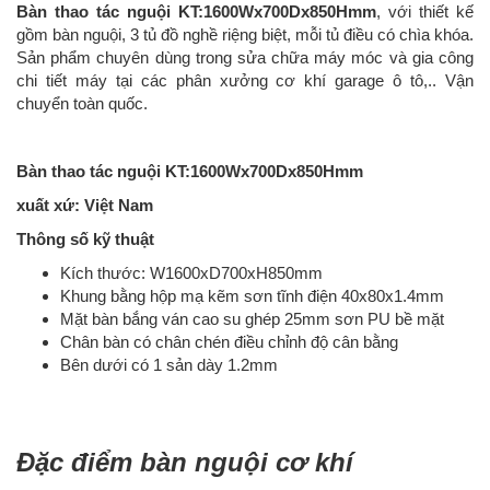
Bàn thao tác nguội KT:1600Wx700Dx850Hmm
, với thiết kế
gồm bàn nguội, 3 tủ đồ nghề riệng biệt, mỗi tủ điều có chìa khóa.
Sản phẩm chuyên dùng trong sửa chữa máy móc và gia công
chi tiết máy tại các phân xưởng cơ khí garage ô tô,.. Vận
chuyển toàn quốc.
Bàn thao tác nguội KT:1600Wx700Dx850Hmm
xuất xứ: Việt Nam
Thông số kỹ thuật
Kích thước: W1600xD700xH850mm
Khung bằng hộp mạ kẽm sơn tĩnh điện 40x80x1.4mm
Mặt bàn bắng ván cao su ghép 25mm sơn PU bề mặt
Chân bàn có chân chén điều chỉnh độ cân bằng
Bên dưới có 1 sản dày 1.2mm
Đặc điểm bàn nguội cơ khí