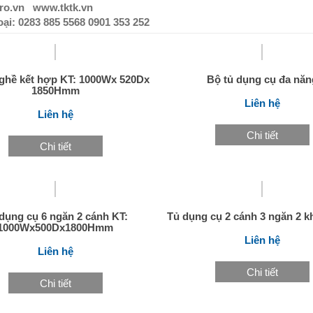
o.vn www.tktk.vn
ại: 0283 885 5568 0901 353 252
nghề kết hợp KT: 1000Wx 520Dx
Bộ tủ dụng cụ đa năn
1850Hmm
Liên hệ
Liên hệ
Chi tiết
Chi tiết
dụng cụ 6 ngăn 2 cánh KT:
Tủ dụng cụ 2 cánh 3 ngăn 2 kh
1000Wx500Dx1800Hmm
Liên hệ
Liên hệ
Chi tiết
Chi tiết