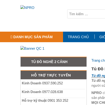
DANH MỤC SẢN PHẨM
TRANG CHỦ
GI
Trang ch
TỦ ĐỒ NGHỀ 2 CÁNH
Tủ Đồ
HỖ TRỢ TRỰC TUYẾN
Tủ đồ n
Tủ đồ n
Kinh Doanh
0937.590.252
người sử
Kinh Doanh
0977.028.638
NPRO
c
sản phẩm
Hỗ trợ kỹ thuật
0901 353 252
MỌI CHI