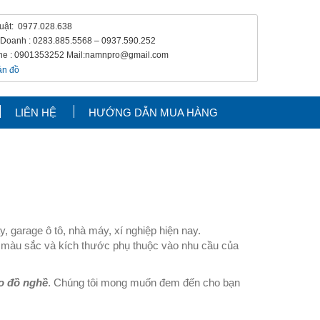
huật: 0977.028.638
 Doanh : 0283.885.5568 – 0937.590.252
ine : 0901353252 Mail:namnpro@gmail.com
LIÊN HỆ
HƯỚNG DẪN MUA HÀNG
garage ô tô, nhà máy, xí nghiệp hiện nay.
 màu sắc và kích thước phụ thuộc vào nhu cầu của
eo đồ nghề
. Chúng tôi mong muốn đem đến cho bạn