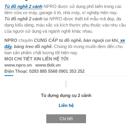
Tủ đồ nghề 2 cánh
NPRO được sử dụng phổ biến trong các
tiệm sửa xe máy, garage ô tô, nhà máy, xí nghiệp hiện nay.
Tủ đồ nghề 2 cánh
tại
NPRO được
thiết kế mẫu mã đẹp, đa
dạng kiểu dáng, màu sắc và kích thước phụ thuộc vào nhu cầu
của người sử dụng và ngành nghề khác nhau.
NPRO
chuyên
CUNG CẤP
tủ đồ nghề, bàn nguội cơ khí,
xe
đẩy
, bảng treo đồ nghề
. Chúng tôi mong muốn đem đến cho
bạn sản phẩm chất lượng tốt hiện nay.
MỌI CHI TIẾT XIN LIÊN HỆ TỚI
www.npro.vn www.tktk.vn
Điện Thoại: 0283 885 5568 0901 353 252
Tủ đựng dụng cụ 2 cánh
Liên hệ
Chi tiết