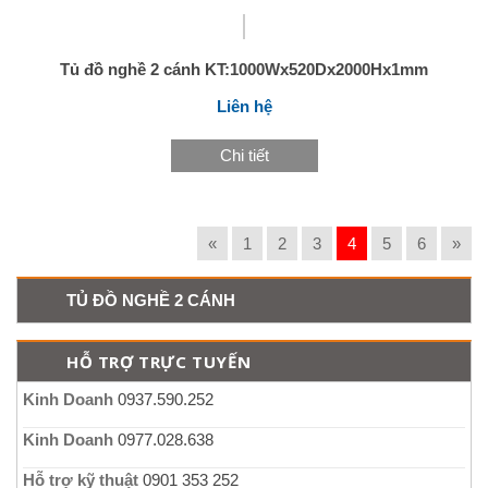
Tủ đồ nghề 2 cánh KT:1000Wx520Dx2000Hx1mm
Liên hệ
Chi tiết
«
1
2
3
4
5
6
»
TỦ ĐỒ NGHỀ 2 CÁNH
HỖ TRỢ TRỰC TUYẾN
Kinh Doanh
0937.590.252
Kinh Doanh
0977.028.638
Hỗ trợ kỹ thuật
0901 353 252