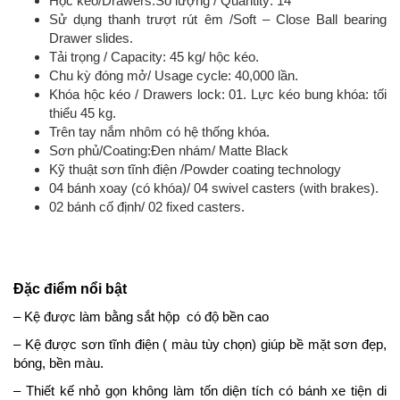
Hộc kéo/Drawers:Số lượng / Quantity: 14
Sử dụng thanh trượt rút êm /Soft – Close Ball bearing
Drawer slides.
Tải trọng / Capacity: 45 kg/ hộc kéo.
Chu kỳ đóng mở/ Usage cycle: 40,000 lần.
Khóa hộc kéo / Drawers lock: 01. Lực kéo bung khóa: tối
thiểu 45 kg.
Trên tay nắm nhôm có hệ thống khóa.
Sơn phủ/Coating:Đen nhám/ Matte Black
Kỹ thuật sơn tĩnh điện /Powder coating technology
04 bánh xoay (có khóa)/ 04 swivel casters (with brakes).
02 bánh cố định/ 02 fixed casters.
Đặc điểm nổi bật
– Kệ được làm bằng sắt hộp có độ bền cao
– Kệ được sơn tĩnh điện ( màu tùy chọn) giúp bề mặt sơn đẹp,
bóng, bền màu.
– Thiết kế nhỏ gọn không làm tốn diện tích có bánh xe tiện di