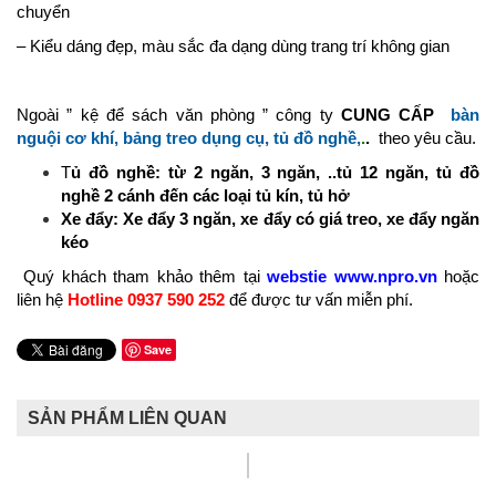
chuyển
– Kiểu dáng đẹp, màu sắc đa dạng dùng trang trí không gian
Ngoài ” kệ để sách văn phòng ” công ty
CUNG CẤP
bàn
nguội cơ khí, bảng treo dụng cụ, tủ đồ nghề,
.
.
theo yêu cầu.
T
ủ đồ nghề: từ 2 ngăn, 3 ngăn, ..tủ 12 ngăn, tủ đồ
nghề 2 cánh đến các loại tủ kín, tủ hở
Xe đẩy: Xe đẩy 3 ngăn, xe đẩy có giá treo, xe đẩy ngăn
kéo
Quý khách tham khảo thêm tại
webstie www.npro.vn
hoặc
liên hệ
Hotline 0937 590 252
để được tư vấn miễn phí.
Save
SẢN PHẨM LIÊN QUAN