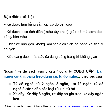
Đặc điểm nổi bật
– Kệ được làm bằng sắt hộp có độ bền cao
– Kệ được sơn tĩnh điện ( màu tùy chọn) giúp bề mặt sơn đẹp,
bóng, bền màu.
– Thiết kế nhỏ gọn không làm tốn diện tích có bánh xe tiện di
chuyển
– Kiểu dáng đẹp, màu sắc đa dạng dùng trang trí không gian
Ngoài ” kệ để sách văn phòng ” công ty
CUNG CẤP
bàn
nguội cơ khí, bảng treo dụng cụ, tủ đồ nghề,
.
.
theo yêu cầu.
T
ủ đồ nghề: từ 2 ngăn, 3 ngăn, ..tủ 12 ngăn, tủ đồ
nghề 2 cánh đến các loại tủ kín, tủ hở
Xe đẩy: Xe đẩy 3 ngăn, xe đẩy có giá treo, xe đẩy ngăn
kéo
Quý khách tham khảo thêm tại
webstie www.npro.vn
hoặc