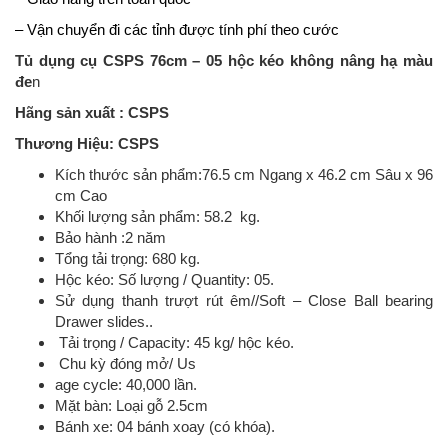
– Vận chuyển đi các tỉnh được tính phí theo cước
Tủ dụng cụ CSPS 76cm – 05 hộc kéo không nâng hạ màu
đe
n
Hãng sản xuất : CSPS
Thương Hiệu: CSPS
Kích thước sản phẩm:76.5 cm Ngang x 46.2 cm Sâu x 96
cm Cao
Khối lượng sản phẩm: 58.2 kg.
Bảo hành :2 năm
Tổng tải trọng: 680 kg.
Hộc kéo: Số lượng / Quantity: 05.
Sử dụng thanh trượt rút êm//Soft – Close Ball bearing
Drawer slides..
Tải trọng / Capacity: 45 kg/ hộc kéo.
Chu kỳ đóng mở/ Us
age cycle: 40,000 lần.
Mặt bàn: Loại gỗ 2.5cm
Bánh xe: 04 bánh xoay (có khóa).