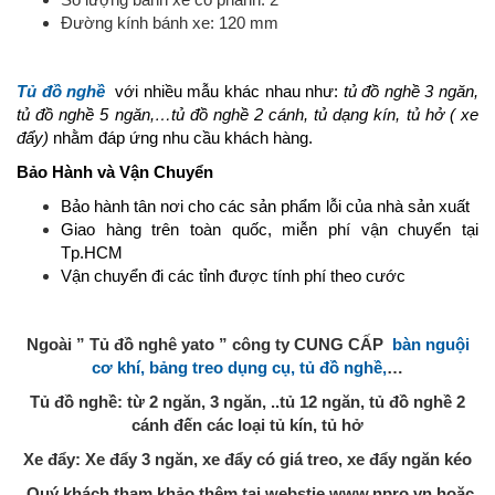
Đường kính bánh xe: 120 mm
Tủ đồ nghề
với nhiều mẫu khác nhau như:
tủ đồ nghề 3 ngăn,
tủ đồ nghề 5 ngăn,…tủ đồ nghề 2 cánh, tủ dạng kín, tủ hở ( xe
đẩy)
nhằm đáp ứng nhu cầu khách hàng.
Bảo Hành và Vận Chuyển
Bảo hành tân nơi cho các sản phẩm lỗi của nhà sản xuất
Giao hàng trên toàn quốc, miễn phí vận chuyển tại
Tp.HCM
Vận chuyển đi các tỉnh được tính phí theo cước
Ngoài ” Tủ đồ nghê yato ” công ty CUNG CẤP
bàn nguội
cơ khí, bảng treo dụng cụ, tủ đồ nghề,
…
Tủ đồ nghề: từ 2 ngăn, 3 ngăn, ..tủ 12 ngăn, tủ đồ nghề 2
cánh đến các loại tủ kín, tủ hở
Xe đẩy: Xe đẩy 3 ngăn, xe đẩy có giá treo, xe đẩy ngăn kéo
Quý khách tham khảo thêm tại webstie www.npro.vn hoặc