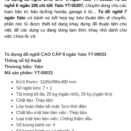
nghề 6 ngăn 185 chi tiết Yato YT-55307,
chuyên dùng cho các
trạm bảo trì, bảo dưỡng honda, garage ô tô…
Tủ đồ nghề 7
ngăn Yato
có bánh xe kết hợp tay kéo thuận tiện di chuyển,
phần nóc tủ được thiết kế dạng khay đựng đồ
thuận tiện cho
việc để các dụng cụ đang dùng tam thời, khay nhỏ dành cho
việc chứa ốc vít.
Tủ đựng đồ nghề CAO CẤP 8 ngăn Yato YT-09033
Thông số kỹ thuật
Thương hiệu: Yato
Mã sản phẩm: YT-09033
Kích thước: 1100x990x480 mm
Số ngăn kéo: 7 + 1
Tải trọng tối đa: 25 kg (ngăn nhỏ), 35 kg (ngăn lớn)
Chất liệu: Thép tấm
Lớp hoàn thiện bề mặt: Sơn tĩnh điện
Chất liệu mặt bàn làm việc: Thép tấm
Loại mặt bàn làm việc: Chống thấm dầu
Số lượng bánh xe: 4
Số lượng bánh xe có phanh: 2