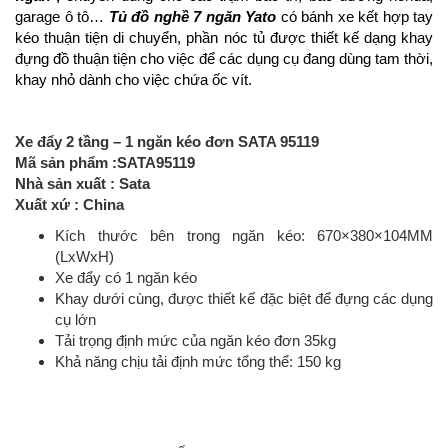
garage ô tô…
Tủ đồ nghề 7 ngăn Yato
có bánh xe kết hợp tay
kéo thuận tiện di chuyển, phần nóc tủ được thiết kế dạng khay
đựng đồ
thuận tiện cho việc để các dụng cụ đang dùng tam thời,
khay nhỏ dành cho việc chứa ốc vít.
Xe đẩy 2 tầng – 1 ngăn kéo đơn
SATA 95119
Mã sản phẩm :SATA95119
Nhà sản xuất : Sata
Xuất xứ : China
Kích thước bên trong ngăn kéo: 670×380×104MM
(LxWxH)
Xe đẩy có 1 ngăn kéo
Khay dưới cùng, được thiết kế đặc biệt để đựng các dụng
cụ lớn
Tải trọng định mức của ngăn kéo đơn 35kg
Khả năng chịu tải định mức tổng thể: 150 kg