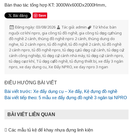
Bàn thao tác tổng hợp KT: 3000Wx600Dx2000Hmm,
Save
Đăng ngày:
03/08/2026
Tác giả:
admin
Từ khóa:
bàn
nguội cơ khí npro
,
gia công tủ đồ nghề
,
gia công tủ dụng cụ
,
thùng
đồ nghề 2 cánh
,
thùng đồ nghề npro 2 cánh
,
thùng dung do
nghe
,
tủ 2 cánh npro
,
tủ đồ nghề
,
tủ đồ nghề 2 cánh
,
tủ đồ nghề
2 cánh npro
,
tủ đồ nghề npro
,
tủ dụng cụ
,
tủ dụng cụ 2 cánh
,
tủ dụng cụ 2
cánh công nghiệp
,
tủ dụng cụ 2 cánh nhà máy
,
tủ dụng cụ 2 cánh npro
,
tủ dụng cụ cơ khí
,
Tủ dụng cụ đồ nghề
,
tủ đựng thiết bị
,
xe đẩy 3 ngăn
npro
,
xe day dung cu
,
Xe Đẩy NPRO
,
xe day npro 3 ngan
ĐIỀU HƯỚNG BÀI VIẾT
Bài viết trước:
Xe đẩy dụng cụ – Xe đẩy, Kệ đựng đồ nghề
Bài viết tiếp theo:
5 mẫu xe đẩy đựng đồ nghề 3 ngăn tại NPRO
BÀI VIẾT LIÊN QUAN
Các mẫu tủ kệ để khay nhựa đựng linh kiện