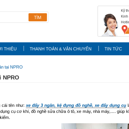
Kỹ t
Kinh
Hotl
ỚI THIỆU
THANH TOÁN & VẬN CHUYỂN
TIN TỨC
ăn tại NPRO
ại NPRO
 cái tên như:
xe đẩy 3 ngăn, kệ đựng đồ nghề, xe đẩy dụng cụ
l
 dụng cụ cơ khí, đồ nghề sửa chữa ô tô, xe máy, nhà máy,…. giúp k
 kiếm.