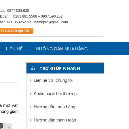
huật: 0977.028.638
 Doanh : 0283.885.5568 – 0937.590.252
ine : 0901353252 Mail:namnpro@gmail.com
LIÊN HỆ
HƯỚNG DẪN MUA HÀNG
TRỢ GIÚP NHANH
Liên hệ với chúng tôi
Khiếu nại & bồi thường
à một vật
Hướng dẫn mua hàng
hông gian
Hướng dẫn thanh toán